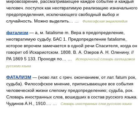
мировоззрение, рассматривающее каждое событие и каждый
человеч. поступок как неотвратимую реализацию изначального
предопределения, исключающего свободный выбор и
случайность. Можно выделить… …
Философская энциклопедия
фатализм
— а, м. fatalisme m. Вера в предопределение,
неотвратимую судьбу. БАС 1. Предопределение fatalisme,
которое впрочем замечается в одной речи Спасителя, когда он
говорит об Искариотском. 1808. В. А. Озеров А. Н. Оленину. //
РА 1869 5 133. Проходя по… …
Исторический словарь галлицизмов
русского языка
ФАТАЛИЗМ
— (ново лат. с греч. окончанием, от лат. fatum рок,
судьба). Философское мнение, приписывающее все события
человеческой жизни слепому предопределению; судьба, рок.
Словарь иностранных слов, вошедших в состав русского языка.
Чудинов А.Н., 1910.… …
Словарь иностранных слов русского языка