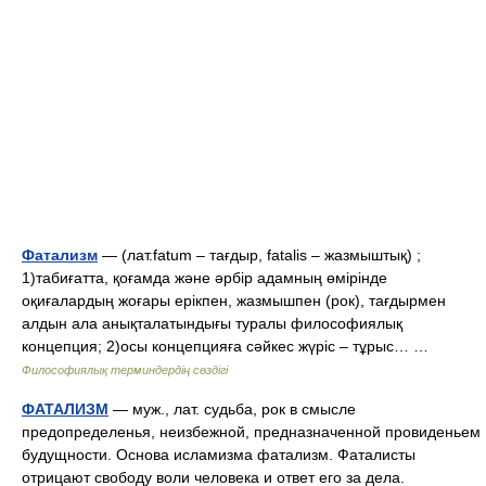
Фатализм
— (лат.fatum – тағдыр, fatalis – жазмыштық) ;
1)табиғатта, қоғамда және әрбір адамның өмірінде
оқиғалардың жоғары ерікпен, жазмышпен (рок), тағдырмен
алдын ала анықталатындығы туралы философиялық
концепция; 2)осы концепцияға сәйкес жүріс – тұрыс… …
Философиялық терминдердің сөздігі
ФАТАЛИЗМ
— муж., лат. судьба, рок в смысле
предопределенья, неизбежной, предназначенной провиденьем
будущности. Основа исламизма фатализм. Фаталисты
отрицают свободу воли человека и ответ его за дела.