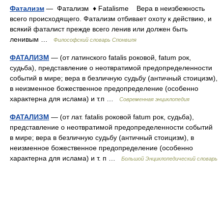
Фатализм
— Фатализм ♦ Fatalisme Вера в неизбежность
всего происходящего. Фатализм отбивает охоту к действию, и
всякий фаталист прежде всего ленив или должен быть
ленивым …
Философский словарь Спонвиля
ФАТАЛИЗМ
— (от латинского fatalis роковой, fatum рок,
судьба), представление о неотвратимой предопределенности
событий в мире; вера в безличную судьбу (античный стоицизм),
в неизменное божественное предопределение (особенно
характерна для ислама) и т.п …
Современная энциклопедия
ФАТАЛИЗМ
— (от лат. fatalis роковой fatum рок, судьба),
представление о неотвратимой предопределенности событий
в мире; вера в безличную судьбу (античный стоицизм), в
неизменное божественное предопределение (особенно
характерна для ислама) и т. п …
Большой Энциклопедический словарь